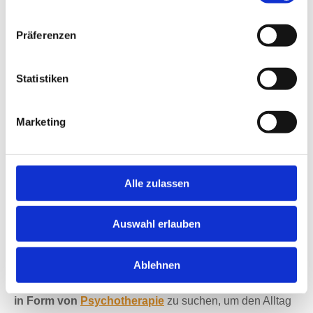
allem, wenn der Zugang zu sportlichen Aktivitäten
nicht gegeben ist.
Präferenzen
Schlaf
ist Teil Ihrer Routine, welche Sie fest planen.
Gehen Sie trotz andauernder Erschöpfung nicht früher
ins Bett, bleiben Sie nicht zu lange liegen oder legen
Statistiken
Sie sich auch nicht tagsüber ins Bett.
Schlafhygiene
ist wichtig: Damit das Bett ausschließlich mit dem
Energietanken verbunden wird, sollten Sie dort auch
Marketing
nicht stundenlang lesen oder Medien konsumieren.
Psychische Erkrankungen als
Folge einer Krise
Alle zulassen
Mediziner:innen gehen davon aus, dass Erkrankungen
Auswahl erlauben
wie
Depressionen
oder
Angststörungen
während der
COVID-19-Pandemie zugenommen haben
. Sie sind die
Ablehnen
Reaktion des Körpers auf eine erhöhte psychische
Belastung. Es ist richtig und wichtig, sich bei Bedarf
Hilfe
in Form von
Psychotherapie
zu suchen, um den Alltag