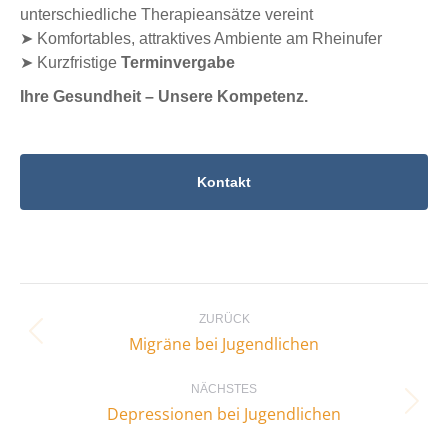
unterschiedliche Therapieansätze vereint
➤ Komfortables, attraktives Ambiente am Rheinufer
➤ Kurzfristige
Terminvergabe
Ihre Gesundheit – Unsere Kompetenz.
Kontakt
Kommentarnavigation
ZURÜCK
Vorheriger
Migräne bei Jugendlichen
Beitrag:
NÄCHSTES
Nächster
Depressionen bei Jugendlichen
Beitrag: