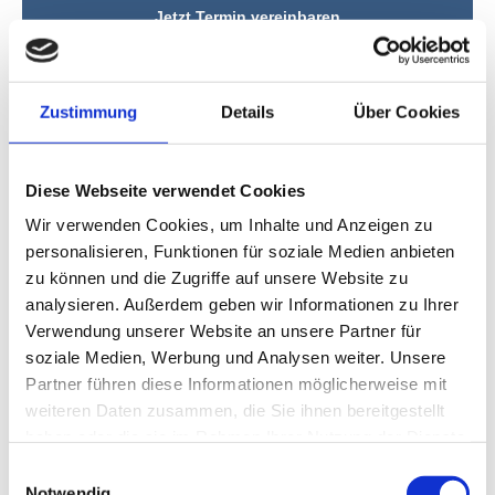
Jetzt Termin vereinbaren
Ursachen von
Zustimmung
Details
Über Cookies
Somatisierungsstörungen
Oft sind die
Ursachen von somatoformen Störungen
Diese Webseite verwendet Cookies
bzw. Somatisierungsstörungen auf
psychische
Wir verwenden Cookies, um Inhalte und Anzeigen zu
Konflikte
,
negativen Stress
oder
traumatische
personalisieren, Funktionen für soziale Medien anbieten
Ereignisse
zurückzuführen. Charakteristisch für die
zu können und die Zugriffe auf unsere Website zu
Betroffenen ist die Ablehnung von psychischen Ursachen
analysieren. Außerdem geben wir Informationen zu Ihrer
und ein damit verbundener, oft mehrfacher Ärztewechsel,
Verwendung unserer Website an unsere Partner für
um alternative Erklärungen für die Symptome zu finden.
soziale Medien, Werbung und Analysen weiter. Unsere
Es wird angenommen, dass eine Kombination von
Partner führen diese Informationen möglicherweise mit
biologischen, psychologischen und sozialen Faktoren
weiteren Daten zusammen, die Sie ihnen bereitgestellt
eine Rolle spielt.
haben oder die sie im Rahmen Ihrer Nutzung der Dienste
gesammelt haben.
Einwilligungsauswahl
Genetische und Biologische Faktoren
als Ursache
Notwendig