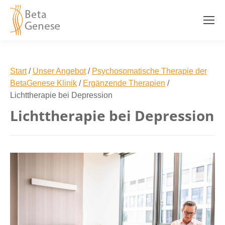
Start
/
Unser Angebot
/
Psychosomatische Therapie der
BetaGenese Klinik
/
Ergänzende Therapien
/
Lichttherapie bei Depression
Lichttherapie bei Depression