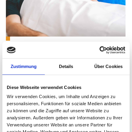
Mit Lichttherapie Depressionen
bekämpfen und vorbeugen
Zustimmung
Details
Über Cookies
Ist es dunkel, möchte der Körper sich ausruhen und
schlafen. Das bei Dunkelheit ausgeschüttete Melatonin
sorgt dafür, dass wir müde werden – es steuert den
Tag-
Diese Webseite verwendet Cookies
Nacht-Rhythmus des Körpers
maßgeblich. Setzt der
Wir verwenden Cookies, um Inhalte und Anzeigen zu
Tag ein, bremst die Helligkeit die Produktion von
personalisieren, Funktionen für soziale Medien anbieten
Melatonin und der Körper erwacht.
zu können und die Zugriffe auf unsere Website zu
Aus diesem Grund fühlen sich viele Menschen im
Herbst
analysieren. Außerdem geben wir Informationen zu Ihrer
und im Winter
durch den Mangel an Tageslicht und den
Verwendung unserer Website an unsere Partner für
dadurch auch
tagsüber erhöhten Melatoninspiegel
soziale Medien, Werbung und Analysen weiter. Unsere