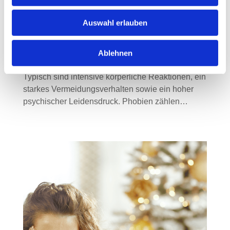
Situationen, Objekten oder sozialen Kontexten,
die weit über ein normales Angstempfinden
Auswahl erlauben
hinausgehen. Während Angst grundsätzlich eine
wichtige Schutzfunktion erfüllt und vor realen
Gefahren warnt, verlieren Phobien diesen Nutzen
Ablehnen
und können den Alltag erheblich beeinträchtigen.
Typisch sind intensive körperliche Reaktionen, ein
starkes Vermeidungsverhalten sowie ein hoher
psychischer Leidensdruck. Phobien zählen…