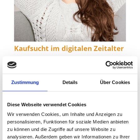
Kaufsucht im digitalen Zeitalter
Der endlose Rausch des Konsums Der Moment,
in dem der Finger über den „Kaufen“-Button
schwebt, fühlt sich wie eine leise Erlösung an. Der
kurze Nervenkitzel des Erwerbs verspricht eine Art
Zustimmung
Details
Über Cookies
Befreiung, ein Lösen der inneren Anspannung –
bis die Euphorie der Transaktion verblasst und der
leere Raum, der gefüllt werden sollte, wieder
Diese Webseite verwendet Cookies
spürbar wird. Für…
Wir verwenden Cookies, um Inhalte und Anzeigen zu
personalisieren, Funktionen für soziale Medien anbieten
zu können und die Zugriffe auf unsere Website zu
analysieren. Außerdem geben wir Informationen zu Ihrer