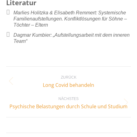
Literatur
Marlies Holitzka & Elisabeth Remmert: Systemische
Familienaufstellungen. Konfliktlösungen für Söhne –
Töchter – Eltern
Dagmar Kumbier: „Aufstellungsarbeit mit dem inneren
Team“
Kommentarnavigation
ZURÜCK
Vorheriger
Long Covid behandeln
Beitrag:
NÄCHSTES
Nächster
Psychische Belastungen durch Schule und Studium
Beitrag: