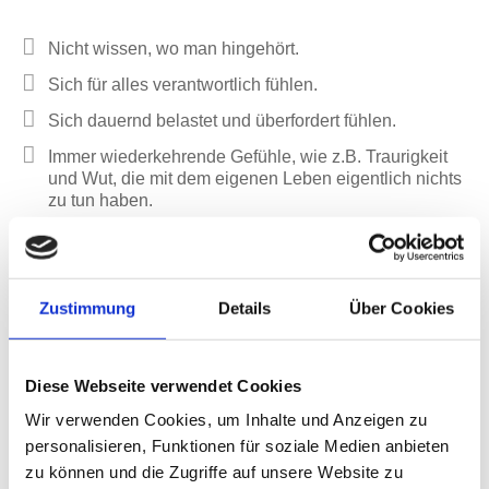
Nicht wissen, wo man hingehört.
Sich für alles verantwortlich fühlen.
Sich dauernd belastet und überfordert fühlen.
Immer wiederkehrende Gefühle, wie z.B. Traurigkeit
und Wut, die mit dem eigenen Leben eigentlich nichts
zu tun haben.
Die eigenen Kinder verhalten sich auf unerklärliche
Art unangemessen.
Es ist schwer, am Leben teilzunehmen oder Freude
Zustimmung
Details
Über Cookies
dabei zu empfinden.
Ein häufiges Gefühl, irgendwie nicht das eigene
Leben zu leben.
Diese Webseite verwendet Cookies
Fehler, die sich in Beziehungen oder im Berufsleben
Wir verwenden Cookies, um Inhalte und Anzeigen zu
ständig wiederholen
personalisieren, Funktionen für soziale Medien anbieten
zu können und die Zugriffe auf unsere Website zu
Oft steckt hinter solchen sich
wiederholenden Mustern