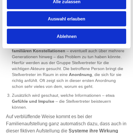
Alle zulassen
einer Gruppe
statt. Die betroffene Person bearbeitet ihr
Anliegen, während die anderen Gruppenmitglieder als
Stellvertreter oder als wohlwollend interessierte
Auswahl erlauben
Beobachter teilnehmen.
Im ersten Schritt wird mit dem Aufstellenden das Anliegen
Ablehnen
geklärt, also
welches Problem gelöst
werden soll.
Daraufhin wird im zweiten Schritt geschaut, mit welchen
familiären Konstellationen
– eventuell auch über mehrere
Generationen hinweg – das Problem zu tun haben könnte.
Hierfür werden aus der Gruppe Stellvertreter für die
wichtigen Akteure gesucht. Die betroffene Person bringt die
Stellvertreter im Raum in eine
Anordnung
, die sich für sie
richtig anfühlt. Oft zeigt sich in dieser ersten Anordnung
schon sehr vieles von dem, worum es geht.
Zusätzlich wird geschaut, welche Informationen – etwa
Gefühle und Impulse
– die Stellvertreter beisteuern
können.
Auf verblüffende Weise kommt es bei der
Familienaufstellung ganz automatisch dazu, dass auch in
dieser fiktiven Aufstellung die
Systeme ihre Wirkung