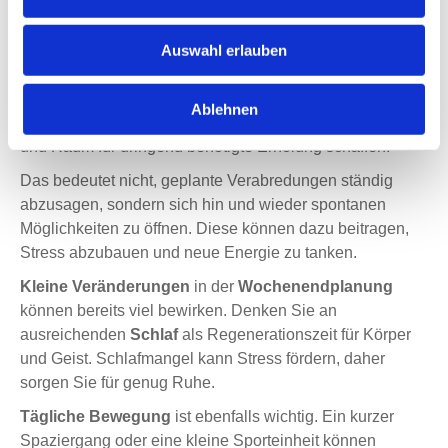
allen Nähten platzt? Die Antwort könnte in einem
einfachen Prinzip liegen:
Spontanität
.
Auswahl erlauben
Anstatt jede freie Minute im Voraus zu verplanen, sollten
wir Raum für unerwartete Abenteuer und spontane
Ablehnen
Treffen lassen. Das Ziel? Den Freizeitstress reduzieren
und Raum für dringend benötigte Erholung schaffen.
Das bedeutet nicht, geplante Verabredungen ständig
abzusagen, sondern sich hin und wieder spontanen
Möglichkeiten zu öffnen. Diese können dazu beitragen,
Stress abzubauen und neue Energie zu tanken.
Kleine Veränderungen
in der
Wochenendplanung
können bereits viel bewirken. Denken Sie an
ausreichenden
Schlaf
als Regenerationszeit für Körper
und Geist. Schlafmangel kann Stress fördern, daher
sorgen Sie für genug Ruhe.
Tägliche Bewegung
ist ebenfalls wichtig. Ein kurzer
Spaziergang oder eine kleine Sporteinheit können