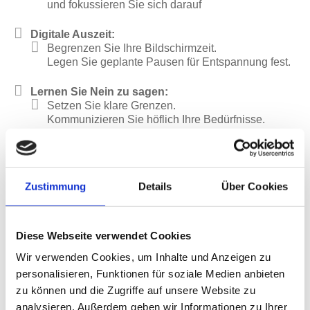
und fokussieren Sie sich darauf
Digitale Auszeit:
Begrenzen Sie Ihre Bildschirmzeit.
Legen Sie geplante Pausen für Entspannung fest.
Lernen Sie Nein zu sagen:
Setzen Sie klare Grenzen.
Kommunizieren Sie höflich Ihre Bedürfnisse.
Achtsamkeit praktizieren:
Konzentrieren Sie sich auf den Moment.
Nutzen Sie Atemtechniken zur Stressbewältigung.
Zustimmung
Details
Über Cookies
Vereinfachen Sie Ihre Aktivitäten:
Wählen Sie gezielt Freizeitbeschäftigungen aus,
die Ihnen wahre Freude bereiten.
Diese Webseite verwendet Cookies
Wir verwenden Cookies, um Inhalte und Anzeigen zu
Seien Sie flexibel und geduldig:
personalisieren, Funktionen für soziale Medien anbieten
Passen Sie Pläne an.
zu können und die Zugriffe auf unsere Website zu
Entwickeln Sie Geduld, wenn unerwartete Dinge
geschehen.
analysieren. Außerdem geben wir Informationen zu Ihrer