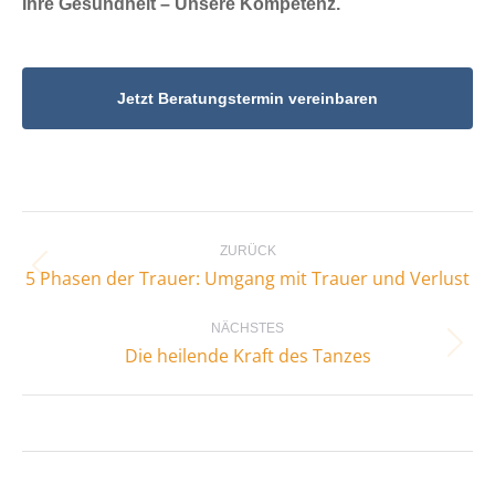
Ihre Gesundheit – Unsere Kompetenz.
Jetzt Beratungstermin vereinbaren
Kommentarnavigation
ZURÜCK
Vorheriger
5 Phasen der Trauer: Umgang mit Trauer und Verlust
Beitrag:
NÄCHSTES
Nächster
Die heilende Kraft des Tanzes
Beitrag: