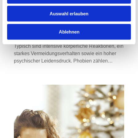
Situationen, Objekten oder sozialen Kontexten,
die weit über ein normales Angstempfinden
Auswahl erlauben
hinausgehen. Während Angst grundsätzlich eine
wichtige Schutzfunktion erfüllt und vor realen
Gefahren warnt, verlieren Phobien diesen Nutzen
Ablehnen
und können den Alltag erheblich beeinträchtigen.
Typisch sind intensive körperliche Reaktionen, ein
starkes Vermeidungsverhalten sowie ein hoher
psychischer Leidensdruck. Phobien zählen…