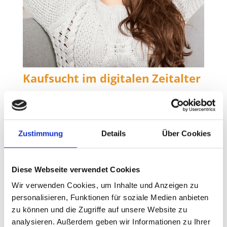
Kaufsucht im digitalen Zeitalter
Der endlose Rausch des Konsums Der Moment,
in dem der Finger über den „Kaufen“-Button
schwebt, fühlt sich wie eine leise Erlösung an. Der
kurze Nervenkitzel des Erwerbs verspricht eine Art
Zustimmung
Details
Über Cookies
Befreiung, ein Lösen der inneren Anspannung –
bis die Euphorie der Transaktion verblasst und der
leere Raum, der gefüllt werden sollte, wieder
Diese Webseite verwendet Cookies
spürbar wird. Für…
Wir verwenden Cookies, um Inhalte und Anzeigen zu
personalisieren, Funktionen für soziale Medien anbieten
zu können und die Zugriffe auf unsere Website zu
analysieren. Außerdem geben wir Informationen zu Ihrer