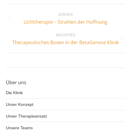
Kommentarnavigation
ZURÜCK
Vorheriger
Lichttherapie – Strahlen der Hoffnung
Beitrag:
NÄCHSTES
Nächster
Therapeutisches Boxen in der BetaGenese Klinik
Beitrag:
Über uns
Die Klinik
Unser Konzept
Unser Therapieansatz
Unsere Teams