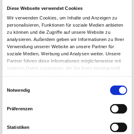
dass es nicht nur um den Verlust der Mutter, sondern
Diese Webseite verwendet Cookies
auch um das Loslassen von alten Konflikten und die
Akzeptanz neuer familiärer Rollen geht. Der Film bot ihr
Wir verwenden Cookies, um Inhalte und Anzeigen zu
die Möglichkeit, ihre eigene
Familiensituation
aus einer
personalisieren, Funktionen für soziale Medien anbieten
neuen Perspektive zu betrachten und eröffnete ihr den
zu können und die Zugriffe auf unsere Website zu
Raum, aktiv auf eine
Veränderung
hinzuarbeiten.
analysieren. Außerdem geben wir Informationen zu Ihrer
Verwendung unserer Website an unsere Partner für
In den Wochen nach der Filmsitzung zeigte Lina
soziale Medien, Werbung und Analysen weiter. Unsere
deutliche Fortschritte. Sie konnte erste Gespräche mit
Partner führen diese Informationen möglicherweise mit
ihrem Vater führen, was die familiäre Kommunikation
weiteren Daten zusammen, die Sie ihnen bereitgestellt
verbesserte und eine Entlastung für beide darstellte. Auch
haben oder die sie im Rahmen Ihrer Nutzung der Dienste
ihre psychosomatischen Beschwerden besserten sich, da
gesammelt haben.
Einwilligungsauswahl
sie gelernt hatte, ihre Emotionen besser zu regulieren
Notwendig
und nicht mehr ausschließlich in sich hineinzufressen.
Präferenzen
Leid, Liebe und Lachen: Filme als
Weg zur Selbstfindung
Statistiken