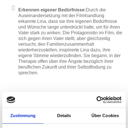
Erkennen eigener Bedürfnisse:
Durch die
Auseinandersetzung mit der Filmhandlung
erkannte Lina, dass sie ihre eigenen Bedürfnisse
und Wünsche lange unterdrückt hatte, um für ihren
Vater stark zu wirken. Die Protagonistin im Film, die
sich gegen ihren Vater stellt, aber gleichzeitig
versucht, den Familienzusammenhalt
wiederherzustellen, inspirierte Lina dazu, ihre
eigene Stimme wiederzufinden. Sie begann, in der
Therapie offen über ihre Ängste bezüglich ihrer
beruflichen Zukunft und ihrer Selbstfindung zu
sprechen.
Therapeutischer Fortschritt:
Durch die Cinetherapie mit „The Descendants“ konnte
Zustimmung
Details
Über Cookies
Lina emotional tiefere Ebenen ihrer
Trauer
und
Wut
bearbeiten, die sie zuvor blockiert hatten. Sie erkannte,