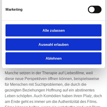
In der Psychosomatik hat die Cinetherapie als
Marketing
therapeutisches Werkzeug
an Bedeutung gewonnen.
Dabei ist es nicht immer der Eskapismus, der Heilung
bringt, sondern oft das Eintauchen in Geschichten, die
uns unsere eigenen Schwächen und Nöte vor Augen
Alle zulassen
führen. Gerade Filme, die sich mit Leidzuständen
befassen, scheinen besonders bewegend zu wirken, da
Auswahl erlauben
sie uns das Gefühl geben, nicht alleine zu sein. Ängste
spielen dabei fast immer eine Rolle, und indem wir diese
Ablehnen
Gefühle auf der Leinwand erleben, können wir lernen, sie
anzunehmen und mit ihnen umzugehen.
Manche setzen in der Therapie auf Liebesfilme, weil
diese neue Perspektiven öffnen können, beispielsweise
für Menschen mit Suchtproblemen, die durch die
gezeigten Beziehungen Hoffnung auf ein abstinentes
Leben schöpfen. Auch Komödien haben ihren Platz, doch
am Ende geht es immer um die Authentizität des Films.