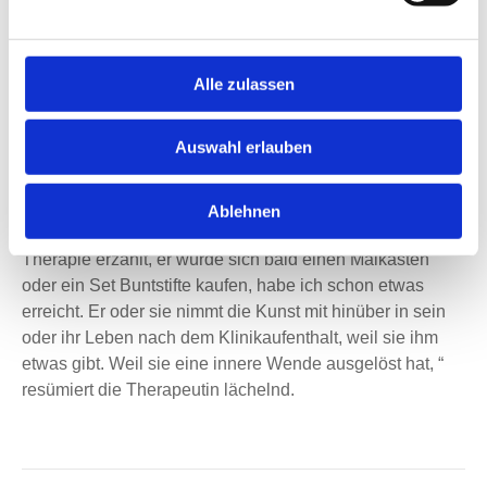
Besprechungen auch um Gefühle und den frischen Blick
auf das vom Gegenüber Geschaffene. Sabine Fernkorn
merkt hierzu an: „Ein leeres Blatt kann hierbei genauso
Alle zulassen
viel sagen, wie ein bunter Garten. Dann sprechen wir
eben darüber, was hier nicht gemalt wurde.“
Auswahl erlauben
Kunsttherapie schafft eine Gemeinsamkeit unter den
Patienten, sie entdecken ihre inneren Schätze und
Möglichkeiten – und wie sie diese mit eigenen Mitteln
Ablehnen
kreativ hervorrufen können. „Wenn mir jemand nach der
Therapie erzählt, er würde sich bald einen Malkasten
oder ein Set Buntstifte kaufen, habe ich schon etwas
erreicht. Er oder sie nimmt die Kunst mit hinüber in sein
oder ihr Leben nach dem Klinikaufenthalt, weil sie ihm
etwas gibt. Weil sie eine innere Wende ausgelöst hat, “
resümiert die Therapeutin lächelnd.
Kommentarnavigation