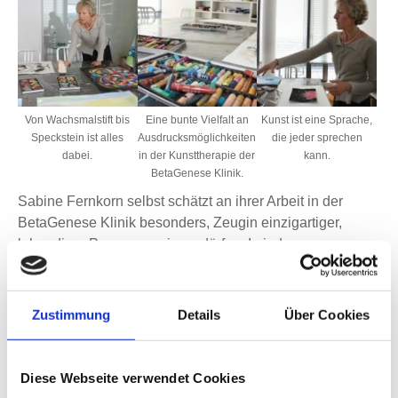
Von Wachsmalstift bis
Eine bunte Vielfalt an
Kunst ist eine Sprache,
Speckstein ist alles
Ausdrucksmöglichkeiten
die jeder sprechen
dabei.
in der Kunsttherapie der
kann.
BetaGenese Klinik.
Sabine Fernkorn selbst schätzt an ihrer Arbeit in der
BetaGenese Klinik besonders, Zeugin einzigartiger,
lebendiger Prozesse sein zu dürfen. In jeder
kunsttherapeutischen Einheit, ob in der Gruppe oder im
Einzelsetting, erlebe sie die Geburt ausdrucksvoller
Objekte. Auch der heilsame Aspekt des Gestaltens ist für
Zustimmung
Details
Über Cookies
sie ein wichtiger Aspekt. „Schmerzpatienten vergessen
ihre körperlichen Leiden mitunter. Und viele Menschen
kommen sich selbst im konzentrierten, kreativen Prozess
Diese Webseite verwendet Cookies
des Schaffens näher“, erklärt sie weiter. Allerdings kann