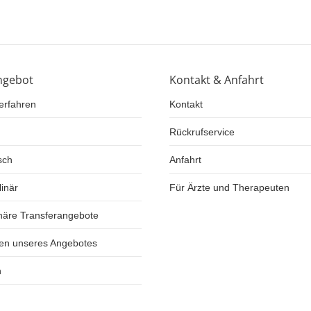
ngebot
Kontakt & Anfahrt
erfahren
Kontakt
Rückrufservice
sch
Anfahrt
linär
Für Ärzte und Therapeuten
onäre Transferangebote
en unseres Angebotes
n