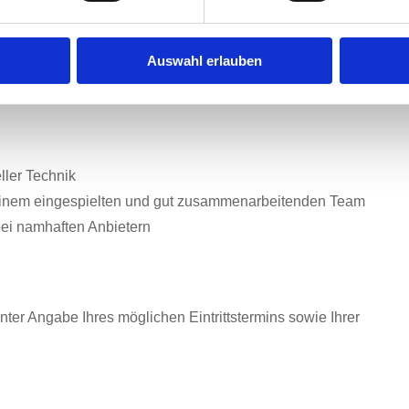
liches Engagement, Flexibilität und Teamfähigkeit
Auswahl erlauben
n Team
ller Technik
inem eingespielten und gut zusammenarbeitenden Team
bei namhaften Anbietern
ter Angabe Ihres möglichen Eintrittstermins sowie Ihrer