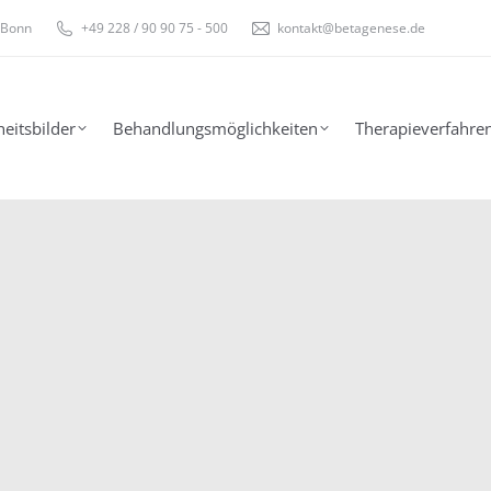
 Bonn
+49 228 / 90 90 75 - 500
kontakt@betagenese.de
eitsbilder
Behandlungsmöglichkeiten
Therapieverfahre
eitsbilder
Behandlungsmöglichkeiten
Therapieverfahre