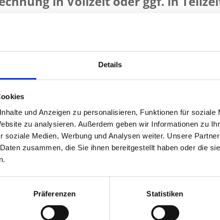
chnung in Vollzeit oder ggf. in Teilzei
(GOÄ, DRG) wünschenswert
Details
GKV und PKV) und Kommunikation mit diesen
ienten zur Aufnahme sowie Kosten/ Kostenübernahmen
enswert / keine Bedingung
Cookies
nhalte und Anzeigen zu personalisieren, Funktionen für soziale
Website zu analysieren. Außerdem geben wir Informationen zu I
r soziale Medien, Werbung und Analysen weiter. Unsere Partner
eich oder vergleichbare Ausbildung
 Daten zusammen, die Sie ihnen bereitgestellt haben oder die s
n.
g in den Fachrichtungen Psychiatrie, Psychosomatik
Präferenzen
Statistiken
sbewusstsein