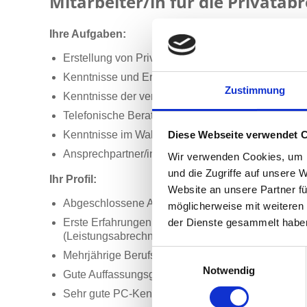
Mitarbeiter/in für die Privatabre
Ihre Aufgaben:
Erstellung von Privatliquidationen nach GOÄ
Kenntnisse und Erfahrungen in der Abrechnung 
Zustimmung
Kenntnisse der verschiedenen Versicherungen (
Telefonische Beratung von Patientinnen und Pat
Kenntnisse im Wahlleistungsmanagement wünsch
Diese Webseite verwendet 
Ansprechpartner/in für Ärzte
Wir verwenden Cookies, um I
und die Zugriffe auf unsere 
Ihr Profil:
Website an unsere Partner fü
Abgeschlossene Ausbildung im medizinischen Ber
möglicherweise mit weiteren
der Dienste gesammelt habe
Erste Erfahrungen im Bereich Patientenabrechnun
(Leistungsabrechnung nach GOÄ)
Einwilligungsauswahl
Mehrjährige Berufserfahrung
Notwendig
Gute Auffassungsgabe und hohes Verantwortung
Sehr gute PC-Kenntnisse (Office)